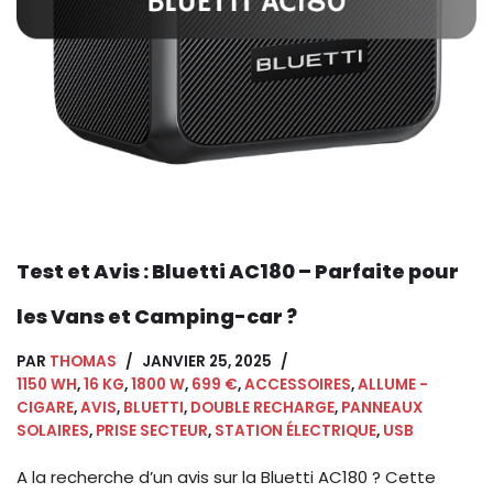
Test et Avis : Bluetti AC180 – Parfaite pour
les Vans et Camping-car ?
PAR
THOMAS
JANVIER 25, 2025
1150 WH
,
16 KG
,
1800 W
,
699 €
,
ACCESSOIRES
,
ALLUME -
CIGARE
,
AVIS
,
BLUETTI
,
DOUBLE RECHARGE
,
PANNEAUX
SOLAIRES
,
PRISE SECTEUR
,
STATION ÉLECTRIQUE
,
USB
A la recherche d’un avis sur la Bluetti AC180 ? Cette