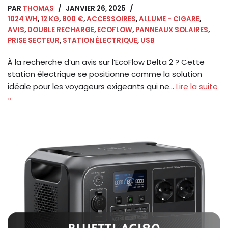
PAR
THOMAS
JANVIER 26, 2025
1024 WH
,
12 KG
,
800 €
,
ACCESSOIRES
,
ALLUME - CIGARE
,
AVIS
,
DOUBLE RECHARGE
,
ECOFLOW
,
PANNEAUX SOLAIRES
,
PRISE SECTEUR
,
STATION ÉLECTRIQUE
,
USB
À la recherche d’un avis sur l’EcoFlow Delta 2 ? Cette
station électrique se positionne comme la solution
idéale pour les voyageurs exigeants qui ne…
Lire la suite
»