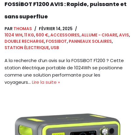
FOSSiBOT F1200 AVIS : Rapide, puissante et
sans superflue
PAR
THOMAS
FÉVRIER 14, 2025
1024 WH
,
11 KG
,
600 €
,
ACCESSOIRES
,
ALLUME - CIGARE
,
AVIS
,
DOUBLE RECHARGE
,
FOSSIBOT
,
PANNEAUX SOLAIRES
,
STATION ÉLECTRIQUE
,
USB
A la recherche d’un avis sur la FOSSiBOT F1200 ? Cette
station électrique portable de 1024Wh se positionne
comme une solution performante pour les
voyageurs…
Lire la suite »