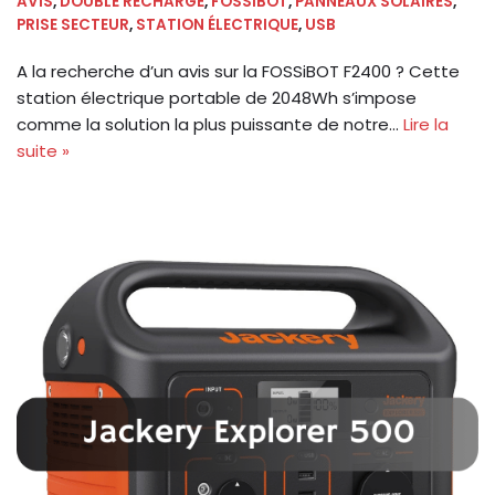
AVIS
,
DOUBLE RECHARGE
,
FOSSIBOT
,
PANNEAUX SOLAIRES
,
PRISE SECTEUR
,
STATION ÉLECTRIQUE
,
USB
A la recherche d’un avis sur la FOSSiBOT F2400 ? Cette
station électrique portable de 2048Wh s’impose
comme la solution la plus puissante de notre…
Lire la
suite »