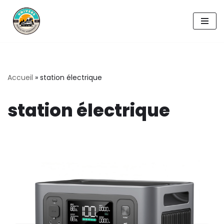
Aller
au
contenu
Accueil
»
station électrique
station électrique