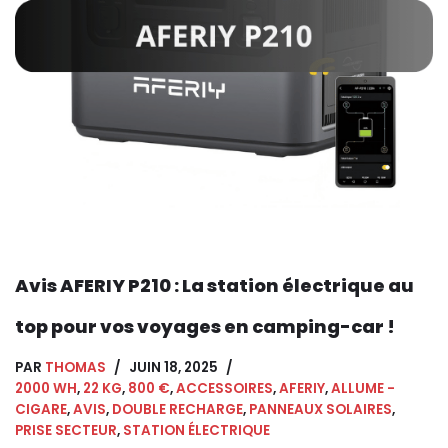
Avis AFERIY P210 : La station électrique au
top pour vos voyages en camping-car !
PAR
THOMAS
JUIN 18, 2025
2000 WH
,
22 KG
,
800 €
,
ACCESSOIRES
,
AFERIY
,
ALLUME -
CIGARE
,
AVIS
,
DOUBLE RECHARGE
,
PANNEAUX SOLAIRES
,
PRISE SECTEUR
,
STATION ÉLECTRIQUE