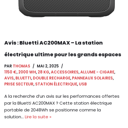
Avis : Bluetti AC200MAX – La station
électrique ultime pour les grands espaces
PAR
THOMAS
MAI 2, 2025
1150 €
,
2000 WH
,
28 KG
,
ACCESSOIRES
,
ALLUME - CIGARE
,
AVIS
,
BLUETTI
,
DOUBLE RECHARGE
,
PANNEAUX SOLAIRES
,
PRISE SECTEUR
,
STATION ÉLECTRIQUE
,
USB
A la recherche d’un avis sur les performances offertes
par la Bluetti AC200MAX ? Cette station électrique
portable de 2048Wh se positionne comme la
solution…
Lire la suite »