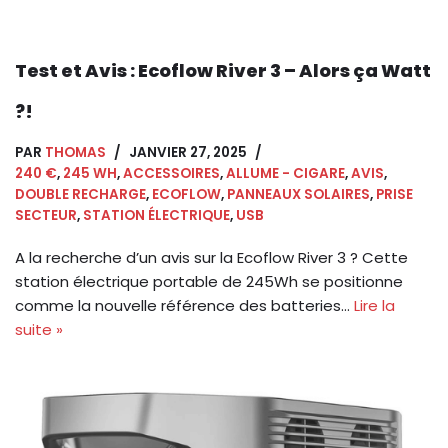
Test et Avis : Ecoflow River 3 – Alors ça Watt
?!
PAR
THOMAS
JANVIER 27, 2025
240 €
,
245 WH
,
ACCESSOIRES
,
ALLUME - CIGARE
,
AVIS
,
DOUBLE RECHARGE
,
ECOFLOW
,
PANNEAUX SOLAIRES
,
PRISE
SECTEUR
,
STATION ÉLECTRIQUE
,
USB
A la recherche d’un avis sur la Ecoflow River 3 ? Cette
station électrique portable de 245Wh se positionne
comme la nouvelle référence des batteries…
Lire la
suite »