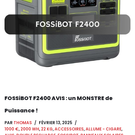
FOSSiBOT F2400 AVIS : un MONSTRE de
Puissance !
PAR
THOMAS
FÉVRIER 13, 2025
1000 €
,
2000 WH
,
22 KG
,
ACCESSOIRES
,
ALLUME - CIGARE
,