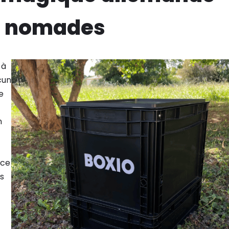
es nomades
 à
cun
e
n
ace
s