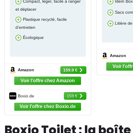
Compact, léger, facile à ranger
Idem Boxi
et déplacer
Sacs com
Plastique recyclé, facile
Litière d
d’entretien
Écologique
Amazon
Amazon
159.9 €
Boxio.de
159 €
Boxio Toilet : la bo