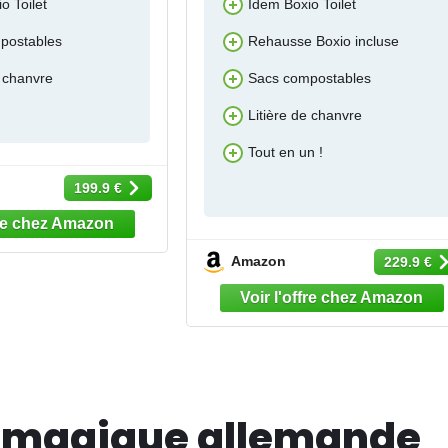
o Toilet
Idem Boxio Toilet
postables
Rehausse Boxio incluse
e chanvre
Sacs compostables
Litière de chanvre
Tout en un !
199.9 €
Amazon
229.9 €
îte magique allemande