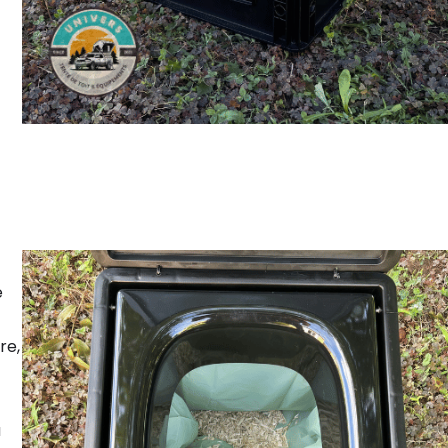
e
re,
a